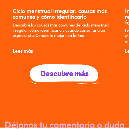
Ciclo menstrual irregular: causas más
Í
comunes y cómo identificarlo
r
f
Descubre las causas más comunes del ciclo menstrual
irregular, cómo identificarlo y cuándo consultar a un
La
especialista. Conócete mejor con Íntima.
mi
un
Leer más
L
Descubre más
Déjanos tu comentario o duda