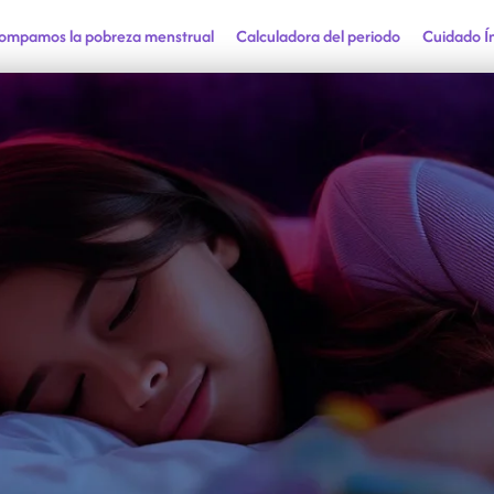
ompamos la pobreza menstrual
Calculadora del periodo
Cuidado Í