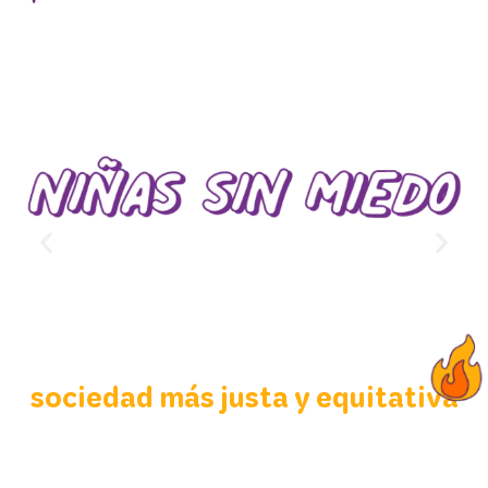
Realizamos distintas acciones y campañas
digitales para educar a mujeres y niñas sobre
sus ciclos menstruales, y con esto romper los
tabúes, así nace la campaña
Nos comprometimos a empoderar a las niñas en
Ecuador y a facilitarles herramientas para su
educación, para que puedan convertirse en
agentes de cambio para una
sociedad más justa y equitativa
Además, darles a conocer que la menstruación y
todo lo que esta implica, es parte de un proceso