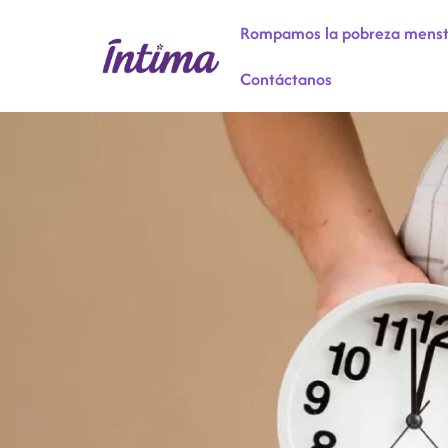
Rompamos la pobreza menst
Contáctanos