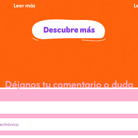
Leer más
L
Descubre más
Déjanos tu comentario o duda